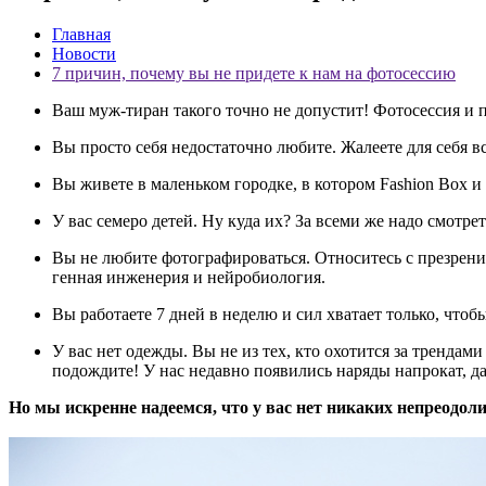
Главная
Новости
7 причин, почему вы не придете к нам на фотосессию
Ваш муж-тиран такого точно не допустит! Фотосессия и про
Вы просто себя недостаточно любите. Жалеете для себя все
Вы живете в маленьком городке, в котором Fashion Box и 
У вас семеро детей. Ну куда их? За всеми же надо смотре
Вы не любите фотографироваться. Относитесь с презрение
генная инженерия и нейробиология.
Вы работаете 7 дней в неделю и сил хватает только, чтоб
У вас нет одежды. Вы не из тех, кто охотится за трендами
подождите! У нас недавно появились наряды напрокат, да
Но мы искренне надеемся, что у вас нет никаких непреодол