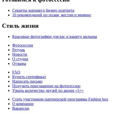
Секреты хорошего бизнес-портрета
10 рекомендаций по позам, жестам и мимике
Стиль жизни
Красивые фотографии для вас и вашего малыша
Фотосессии
Ретушь
Новости
О студии
Отзывы
FAQ
Купить сертификат
Написать письмо
Получить приглашение на фотосессию
Узнать количество друзей по акции «5+»
Стать участником партнерской программы Fashion box
О компании
Вакансии