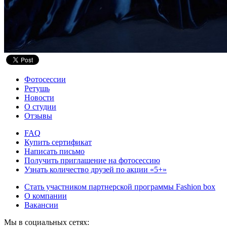
Фотосессии
Ретушь
Новости
О студии
Отзывы
FAQ
Купить сертификат
Написать письмо
Получить приглашение на фотосессию
Узнать количество друзей по акции «5+»
Стать участником партнерской программы Fashion box
О компании
Вакансии
Мы в социальных сетях: