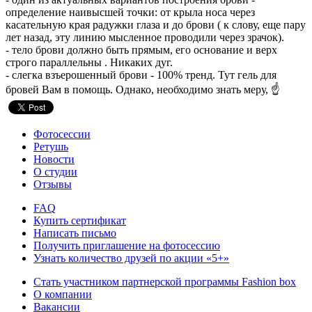
определение наивысшей точки: от крыла носа через
касательную края радужки глаза и до брови ( к слову, еще пару
лет назад, эту линию мысленное проводили через зрачок).
- тело брови должно быть прямым, его основание и верх
строго параллельны . Никаких дуг.
- слегка взъерошенный брови - 100% тренд. Тут гель для
бровей Вам в помощь. Однако, необходимо знать меру, ☝
Фотосессии
Ретушь
Новости
О студии
Отзывы
FAQ
Купить сертификат
Написать письмо
Получить приглашение на фотосессию
Узнать количество друзей по акции «5+»
Стать участником партнерской программы Fashion box
О компании
Вакансии